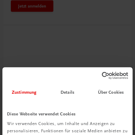
Jetzt anmelden
Neu zur DigiBox
Zustimmung
Details
Über Cookies
Videos mit
Tipps & Tricks
Diese Webseite verwendet Cookies
Mehr dazu
Wir verwenden Cookies, um Inhalte und Anzeigen zu
personalisieren, Funktionen für soziale Medien anbieten zu