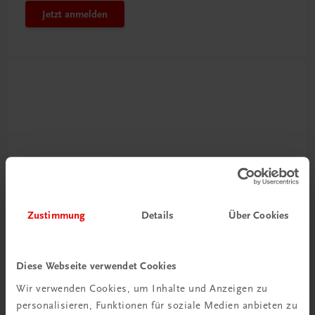
Jetzt anmelden
Neu zur DigiBox
Zustimmung
Details
Über Cookies
Videos mit
Tipps & Tricks
Diese Webseite verwendet Cookies
Mehr dazu
Wir verwenden Cookies, um Inhalte und Anzeigen zu
personalisieren, Funktionen für soziale Medien anbieten zu