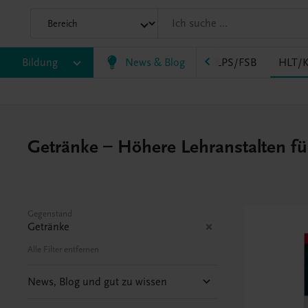
AK
Bildung
HAS
HF/TFS
News & Blog
HLM/HLK
HLPS/FSB
HLT/K
Getränke – Höhere Lehranstalten fü
Gegenstand
Getränke
Alle Filter entfernen
News, Blog und gut zu wissen