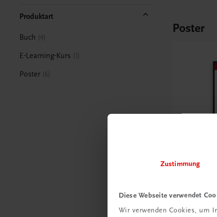
Produktart
Poster
Buch
4
E-Learning-Kurs
1
Poster
6
Zustimmung
Bildung
Poster: K
Diese Webseite verwendet Coo
Wir verwenden Cookies, um In
€ 15,00