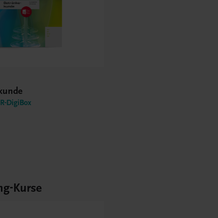
kunde
-DigiBox
ng-Kurse