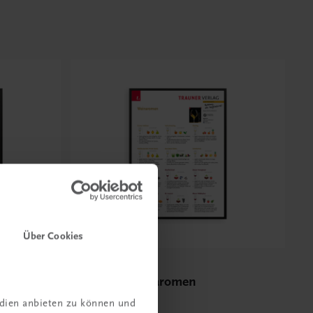
Über Cookies
Bildung
biete in
Poster: Weinaromen
urgund
edien anbieten zu können und
€ 15,00