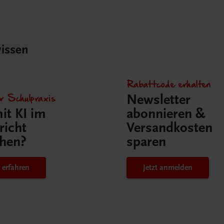
issen
Rabattcode erhalten
r Schulpraxis
Newsletter
it KI im
abonnieren &
richt
Versandkosten
hen?
sparen
 erfahren
Jetzt anmelden