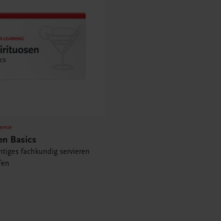
emie
en Basics
tiges fachkundig servieren
fen