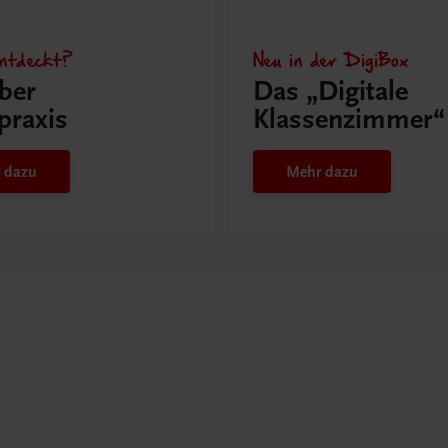
ntdeckt?
Neu in der DigiBox
ber
Das „Digitale
praxis
Klassenzimmer“
 dazu
Mehr dazu