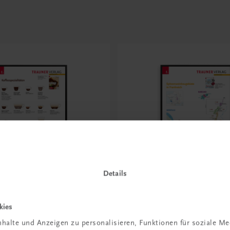
Details
Bildung
affeespezialitäten
Poster: Spitzenweinbauge
kies
Frankreich. Bordeaux, B
halte und Anzeigen zu personalisieren, Funktionen für soziale M