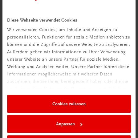
Diese Webseite verwendet Cookies
Wir verwenden Cookies, um Inhalte und Anzeigen zu
personalisieren, Funktionen für soziale Medien anbieten zu
können und die Zugriffe auf unsere Website zu analysieren.
Außerdem geben wir Informationen zu Ihrer Verwendung
Rabattcode erhalten
unserer Website an unsere Partner für soziale Medien,
Newsletter abonnieren
Werbung und Analysen weiter. Unsere Partner führen diese
& Versandkosten sparen
Informationen möglicherweise mit weiteren Daten
zusammen, die Sie ihnen bereitgestellt haben oder die sie
im Rahmen Ihrer Nutzung der Dienste gesammelt haben.
Jetzt anmelden
Cookies zulassen
Anpassen