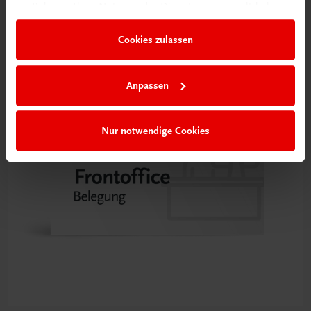
NEUERSCHEINUNG
im Rahmen Ihrer Nutzung der Dienste gesammelt haben.
€ 14,50
Cookies zulassen
Anpassen
Nur notwendige Cookies