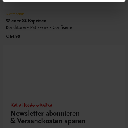
Gastronomie
Wiener Süßspeisen
Konditorei • Patisserie • Confiserie
€ 64,90
Rabattcode erhalten
Newsletter abonnieren
& Versandkosten sparen