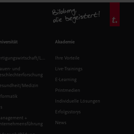
iversität
Akademie
Fertigungswirtschaft/Logistik
Ihre Vorteile
rauen- und
Live-Trainings
eschlechterforschung
E-Learning
esundheit/Medizin
Printmedien
nformatik
Individuelle Lösungen
us
Erfolgsstorys
anagement +
News
nternehmensführung