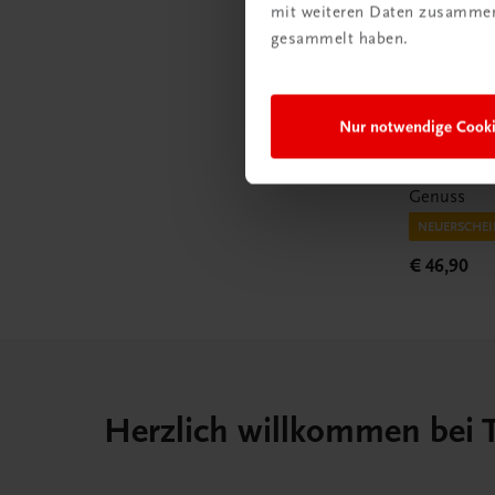
mit weiteren Daten zusammen,
gesammelt haben.
Gastronomie
Nur notwendige Cook
SÜSSE R
Backen mit
Genuss
NEUERSCHEI
€ 46,90
Herzlich willkommen bei