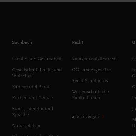
Sachbuch
Recht
Un
Familie und Gesundheit
Krankenanstaltenrecht
Gesellschaft, Politik und
OÖ Landesgesetze
F
Wirtschaft
G
Recht Schulpraxis
Karriere und Beruf
G
Wissenschaftliche
Kochen und Genuss
Publikationen
I
Kunst, Literatur und
J
Sprache
alle anzeigen
M
Natur erleben
U