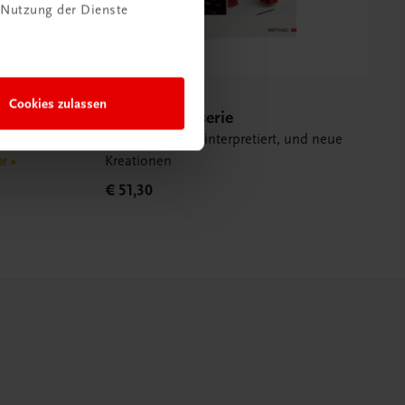
 Nutzung der Dienste
Gastronomie
Cookies zulassen
Vegane Patisserie
erie
Klassiker, vegan interpretiert, und neue
r •
Kreationen
€ 51,30