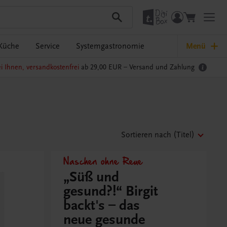
Küche
Service
Systemgastronomie
Menü
i Ihnen, versandkostenfrei
ab 29,00 EUR –
Versand und Zahlung
Sortieren nach
(Titel)
Naschen ohne Reue
„Süß und
gesund?!“ Birgit
backt's – das
neue gesunde