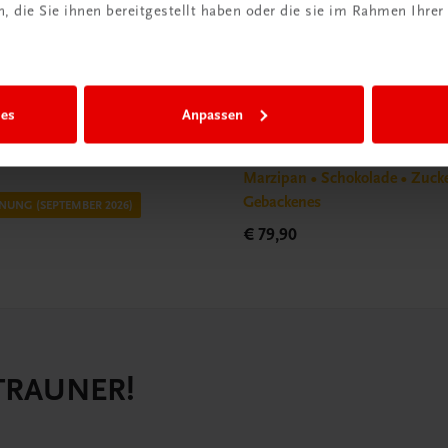
 die Sie ihnen bereitgestellt haben oder die sie im Rahmen Ihrer
Gastronomie
ies
Anpassen
EBELLION
Süße Kunst
 weniger Zucker und mehr
Dekor in Konditorei und Patiss
Marzipan • Schokolade • Zucke
Gebackenes
NUNG (SEPTEMBER 2026)
€ 79,90
 TRAUNER!