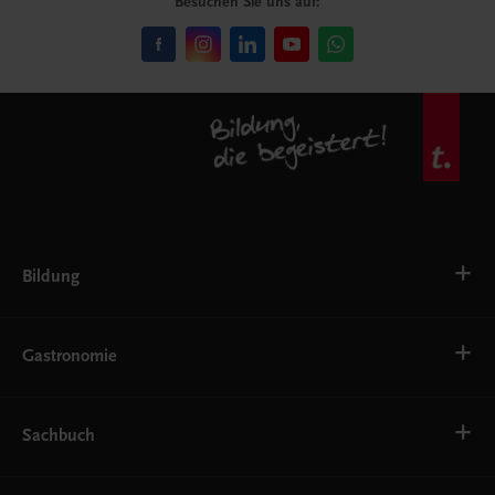
Besuchen Sie uns auf:
Bildung
VS
AHS
Gastronomie
BAFEP/BASOP
BRP
BS
Bäckerei
EWF/ZWF
Getränke
Sachbuch
FW
Hotelmanagement
Konditorei und Patisserie
Küche