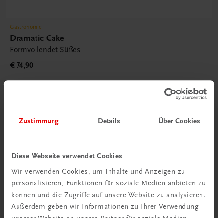
Gastronomie
Dramatic Cake
Formvollendet Süßes
€ 74,90
Zustimmung
Details
Über Cookies
Diese Webseite verwendet Cookies
Wir verwenden Cookies, um Inhalte und Anzeigen zu
Rabattcode erhalten
personalisieren, Funktionen für soziale Medien anbieten zu
Newsletter abonnieren
können und die Zugriffe auf unsere Website zu analysieren.
& Versandkosten sparen
Außerdem geben wir Informationen zu Ihrer Verwendung
unserer Website an unsere Partner für soziale Medien,