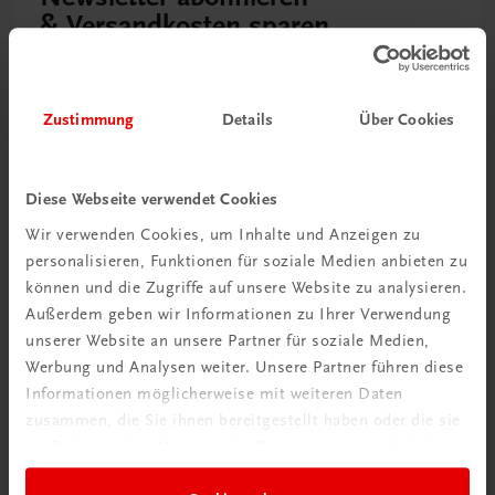
& Versandkosten sparen
Jetzt anmelden
Zustimmung
Details
Über Cookies
Diese Webseite verwendet Cookies
Wir verwenden Cookies, um Inhalte und Anzeigen zu
personalisieren, Funktionen für soziale Medien anbieten zu
können und die Zugriffe auf unsere Website zu analysieren.
Außerdem geben wir Informationen zu Ihrer Verwendung
unserer Website an unsere Partner für soziale Medien,
Werbung und Analysen weiter. Unsere Partner führen diese
Neu zur DigiBox
Informationen möglicherweise mit weiteren Daten
Videos mit
zusammen, die Sie ihnen bereitgestellt haben oder die sie
Tipps & Tricks
im Rahmen Ihrer Nutzung der Dienste gesammelt haben.