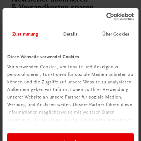
& Versandkosten sparen
Jetzt anmelden
Zustimmung
Details
Über Cookies
Diese Webseite verwendet Cookies
Wir verwenden Cookies, um Inhalte und Anzeigen zu
personalisieren, Funktionen für soziale Medien anbieten zu
können und die Zugriffe auf unsere Website zu analysieren.
Außerdem geben wir Informationen zu Ihrer Verwendung
unserer Website an unsere Partner für soziale Medien,
Werbung und Analysen weiter. Unsere Partner führen diese
Neu zur DigiBox
Informationen möglicherweise mit weiteren Daten
Videos mit
zusammen, die Sie ihnen bereitgestellt haben oder die sie
Tipps & Tricks
im Rahmen Ihrer Nutzung der Dienste gesammelt haben.