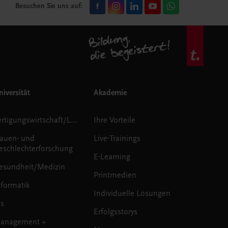
Besuchen Sie uns auf:
iversität
Akademie
Fertigungswirtschaft/Logistik
Ihre Vorteile
rauen- und
Live-Trainings
eschlechterforschung
E-Learning
esundheit/Medizin
Printmedien
nformatik
Individuelle Lösungen
us
Erfolgsstorys
anagement +