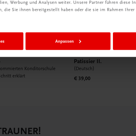
edien, Werbung und Analysen weiter. Unsere Partner führen diese 
 die Sie ihnen bereitgestellt haben oder die sie im Rahmen Ihrer
ies
Anpassen
Gastronomie
e
Patissier II.
nommierten Konditorschule
(Deutsch)
chritt erklärt
€ 39,00
 TRAUNER!