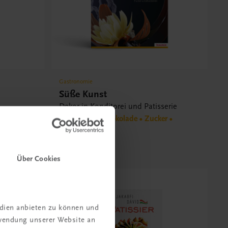
Gastronomie
Süße Kunst
Dekor in Konditorei und Patisserie
Marzipan • Schokolade • Zucker •
Gebackenes
€ 79,90
Über Cookies
edien anbieten zu können und
rwendung unserer Website an