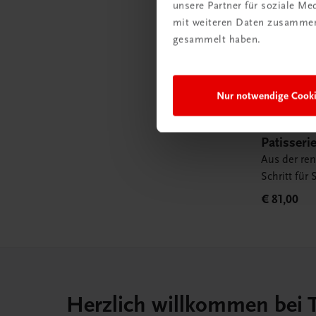
unsere Partner für soziale M
mit weiteren Daten zusammen,
gesammelt haben.
Nur notwendige Cook
Gastronomie
Patisseri
Aus der re
Schritt für S
€ 81,00
Herzlich willkommen bei