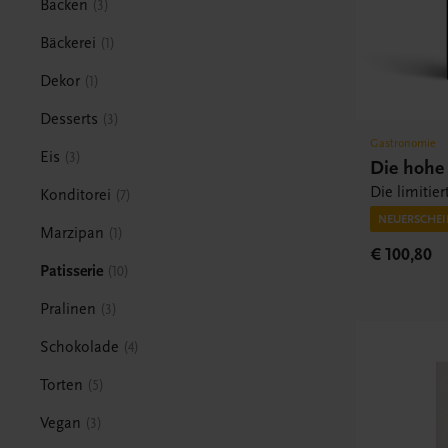
Backen
3
Bäckerei
1
Dekor
1
Desserts
3
Gastronomie
Eis
3
Die hohe 
Die limitier
Konditorei
7
NEUERSCHEIN
Marzipan
1
€ 100,80
Patisserie
10
Pralinen
3
Schokolade
4
Torten
5
Vegan
3