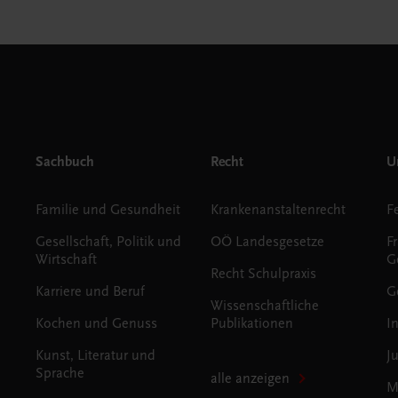
Sachbuch
Recht
Un
Familie und Gesundheit
Krankenanstaltenrecht
Gesellschaft, Politik und
OÖ Landesgesetze
F
Wirtschaft
G
Recht Schulpraxis
Karriere und Beruf
G
Wissenschaftliche
Kochen und Genuss
Publikationen
I
Kunst, Literatur und
J
Sprache
alle anzeigen
M