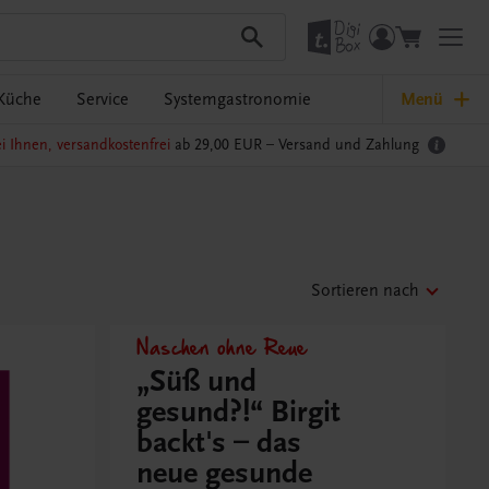
Küche
Service
Systemgastronomie
Menü
i Ihnen, versandkostenfrei
ab 29,00 EUR –
Versand und Zahlung
Sortieren nach
Naschen ohne Reue
„Süß und
gesund?!“ Birgit
backt's – das
neue gesunde