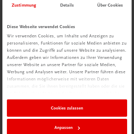
Zustimmung
Details
Über Cookies
Diese Webseite verwendet Cookies
Wir verwenden Cookies, um Inhalte und Anzeigen zu
personalisieren, Funktionen für soziale Medien anbieten zu
können und die Zugriffe auf unsere Website zu analysieren.
Außerdem geben wir Informationen zu Ihrer Verwendung
unserer Website an unsere Partner für soziale Medien,
Werbung und Analysen weiter. Unsere Partner führen diese
Bildung
Informationen möglicherweise mit weiteren Daten
Englisch – Forms and Structures 7/8 AHS, I–III BHS
zusammen, die Sie ihnen bereitgestellt haben oder die sie
Englisch für die standardisierte Reife- und Diplomprüfung
im Rahmen Ihrer Nutzung der Dienste gesammelt haben.
(SRDP)
TRAUNER-DigiBox
Cookies zulassen
€ 17,50
Anpassen