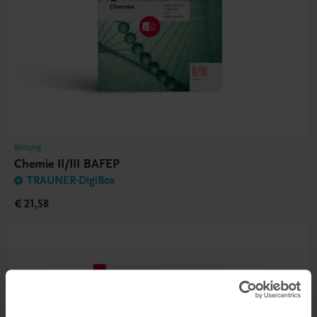
Bildung
Chemie II/III BAFEP
TRAUNER-DigiBox
€ 21,58