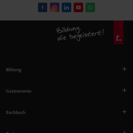
Bildung
VS
AHS
Gastronomie
BAFEP/BASOP
BRP
BS
Bäckerei
EWF/ZWF
Getränke
Sachbuch
FW
Hotelmanagement
Konditorei und Patisserie
Küche
Familie und Gesundheit
Service