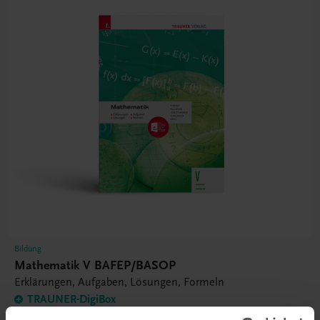
Bildung
Mathematik V BAFEP/BASOP
Erklärungen, Aufgaben, Lösungen, Formeln
TRAUNER-DigiBox