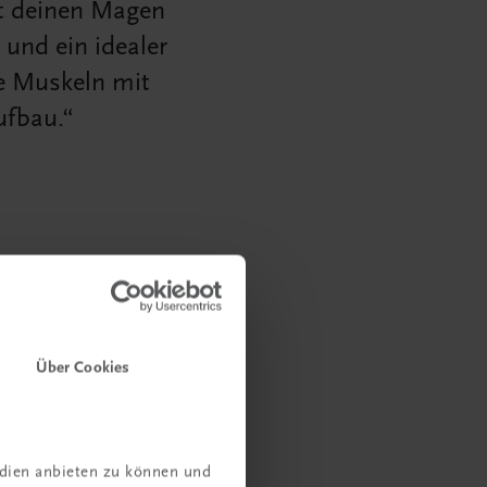
t deinen Magen
 und ein idealer
ie Muskeln mit
ufbau.
Über Cookies
edien anbieten zu können und