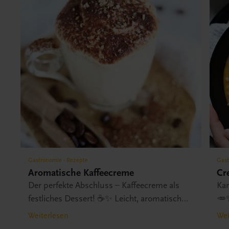
Gastronomie - Rezepte
Gast
Aromatische Kaffeecreme
Cr
Der perfekte Abschluss – Kaffeecreme als
Kar
festliches Dessert! ☕✨ Leicht, aromatisch
🥕✨
und elegant – so endet dein Menü mit einem
UN
Weiterlesen
Wei
Highlight! Das Rezept finden Sie im Buch