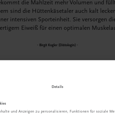
bekommt die Mahlzeit mehr Volumen und füll
em sind die Hüttenkäsetaler auch kalt lecker
ner intensiven Sporteinheit. Sie versorgen d
rtigem Eiweiß für einen optimalen Muskela
Birgit Kogler (Diätologin)
Gastronomie
Schnell UND gesund?!
Details
Birgit kocht’s
PREISGEKRÖNT & ALLTAGSTAUGLICH
kies
€ 27,90
halte und Anzeigen zu personalisieren, Funktionen für soziale M