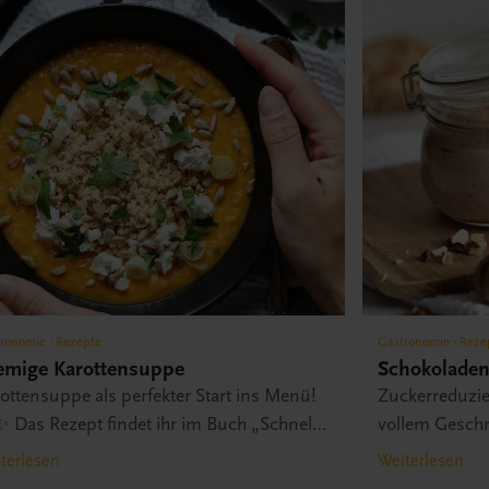
ronomie - Rezepte
Gastronomie - Reze
emige Karottensuppe
Schokoladen
ottensuppe als perfekter Start ins Menü!
Zuckerreduzie
 Das Rezept findet ihr im Buch „Schnell
vollem Geschm
D gesund?!“.
Zucker.
terlesen
Weiterlesen