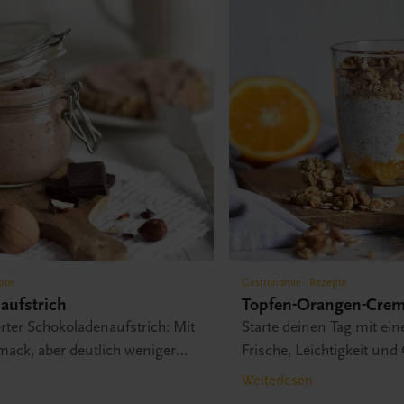
pte
Gastronomie - Rezepte
aufstrich
Topfen-Orangen-Cre
rter Schokoladenaufstrich: Mit
Starte deinen Tag mit ei
ack, aber deutlich weniger
Frische, Leichtigkeit un
perfekte Power-Frühstüc
Weiterlesen