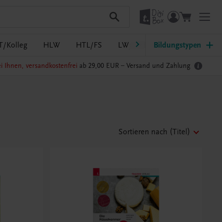
T/Kolleg
HLW
HTL/FS
LW/LWBF
Bildungstypen
MS/ASO
Pf
i Ihnen, versandkostenfrei
ab 29,00 EUR –
Versand und Zahlung
Sortieren nach
(Titel)