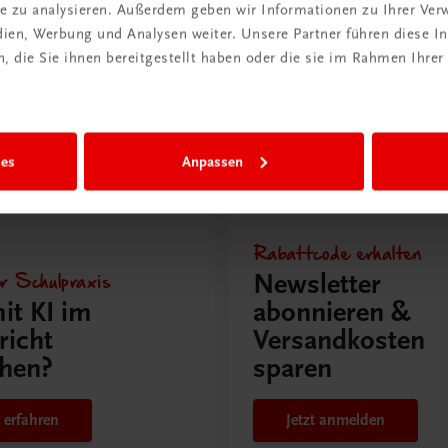
ite zu analysieren. Außerdem geben wir Informationen zu Ihrer Ve
edien, Werbung und Analysen weiter. Unsere Partner führen diese 
Mehr Poster laden
 die Sie ihnen bereitgestellt haben oder die sie im Rahmen Ihrer
ies
Anpassen
issen
Rabattcode erhalten
r Schulpraxis
Newsletter
it KI im
abonnieren &
richt
Versandkosten
hen?
sparen
 erfahren
Jetzt anmelden