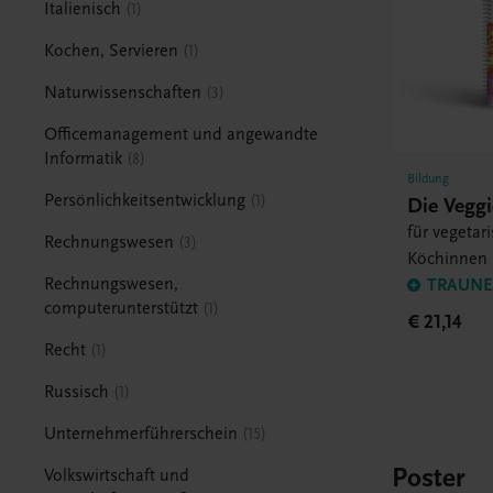
Italienisch
1
Kochen, Servieren
1
Naturwissenschaften
3
Officemanagement und angewandte
Informatik
8
Bildung
Persönlichkeitsentwicklung
1
Die Veggi
für vegetar
Rechnungswesen
3
Köchinnen
Rechnungswesen,
TRAUNER
computerunterstützt
1
€ 21,14
Recht
1
Russisch
1
Unternehmerführerschein
15
Poster
Volkswirtschaft und