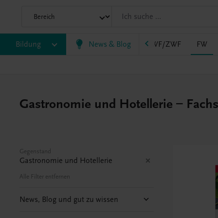
AHS
Bildung
BAFEP/BASOP
News & Blog
BRP
BS
EWF/ZWF
FW
Gastronomie und Hotellerie – Fachsc
Gegenstand
Gastronomie und Hotellerie
Alle Filter entfernen
News, Blog und gut zu wissen