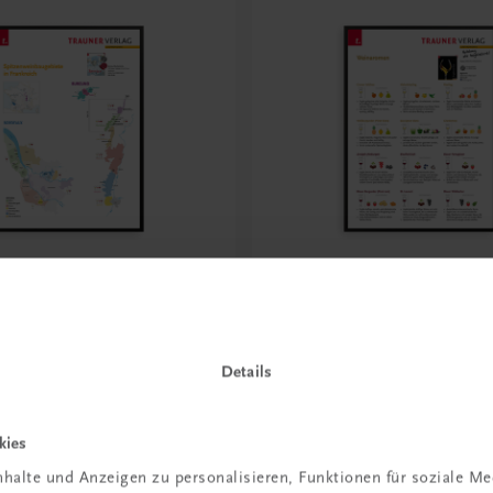
Bildung
pitzenweinbaugebiete in
Poster: Weinaromen
ch. Bordeaux, Burgund
€ 15,00
Details
kies
halte und Anzeigen zu personalisieren, Funktionen für soziale M