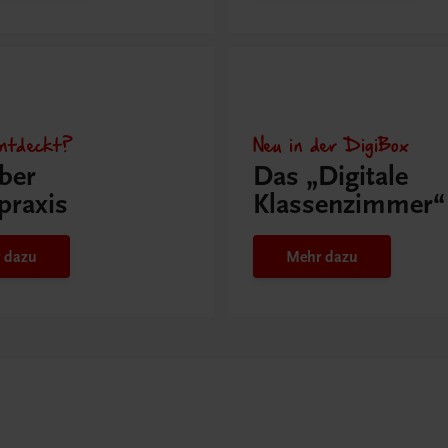
ntdeckt?
Neu in der DigiBox
ber
Das „Digitale
praxis
Klassenzimmer“
 dazu
Mehr dazu