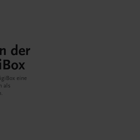
in der
iBox
igiBox eine
n als
n.