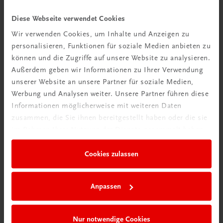
Bildung
Diese Webseite verwendet Cookies
Poster: Spitzenweinbaugebiete in Frankreich.
Bordeaux, Burgund
Wir verwenden Cookies, um Inhalte und Anzeigen zu
personalisieren, Funktionen für soziale Medien anbieten zu
€ 15,00
können und die Zugriffe auf unsere Website zu analysieren.
Außerdem geben wir Informationen zu Ihrer Verwendung
unserer Website an unsere Partner für soziale Medien,
Werbung und Analysen weiter. Unsere Partner führen diese
Informationen möglicherweise mit weiteren Daten
zusammen, die Sie ihnen bereitgestellt haben oder die sie
im Rahmen Ihrer Nutzung der Dienste gesammelt haben.
Cookies zulassen
Anpassen
Nur notwendige Cookies