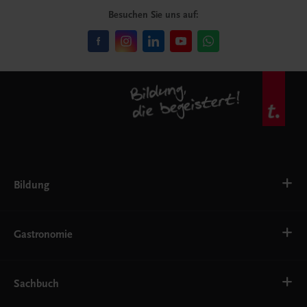
Besuchen Sie uns auf:
Bildung
VS
AHS
Gastronomie
BAFEP/BASOP
BRP
BS
Bäckerei
EWF/ZWF
Getränke
Sachbuch
FW
Hotelmanagement
Konditorei und Patisserie