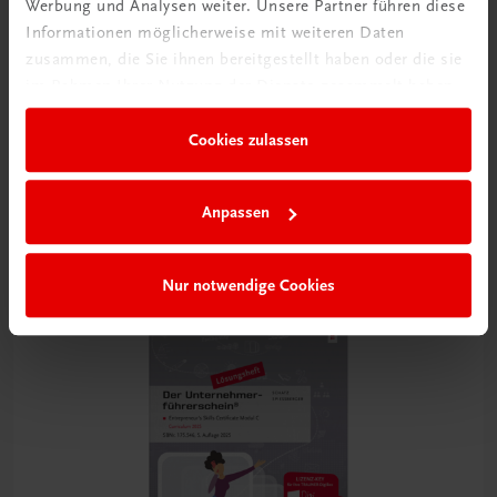
Werbung und Analysen weiter. Unsere Partner führen diese
Informationen möglicherweise mit weiteren Daten
Bildung
zusammen, die Sie ihnen bereitgestellt haben oder die sie
Der Unternehmerführerschein® – Modul C
im Rahmen Ihrer Nutzung der Dienste gesammelt haben.
Entrepreneur's Skills Certificate (ESC)
TRAUNER-DigiBox
Cookies zulassen
NEUES CURRICULUM
€ 19,27
Anpassen
Nur notwendige Cookies