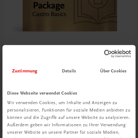
TRAUNER Akademie
Zustimmung
Details
Über Cookies
Gastro Basics – Package
Alle Grundlagen für den Gastronomie-Start im Paket
SPAREN SIE MEHR ALS 20%
Diese Webseite verwendet Cookies
€ 89,50
Wir verwenden Cookies, um Inhalte und Anzeigen zu
personalisieren, Funktionen für soziale Medien anbieten zu
können und die Zugriffe auf unsere Website zu analysieren.
Außerdem geben wir Informationen zu Ihrer Verwendung
unserer Website an unsere Partner für soziale Medien,