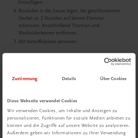
hinzufügen.
Rouladen in die Sauce legen, bei geschlossenem
Deckel ca. 2 Stunden auf kleiner Flamme
schmoren. Anschließend Thymian und
Wacholderbeeren entfernen.
Mit Kartoffelpüree servieren.
Mehr Rezepte mit Wohlfühlgarantie gibt’s
im Buch:
Zustimmung
Details
Über Cookies
Diese Webseite verwendet Cookies
Wir verwenden Cookies, um Inhalte und Anzeigen zu
personalisieren, Funktionen für soziale Medien anbieten zu
können und die Zugriffe auf unsere Website zu analysieren.
Außerdem geben wir Informationen zu Ihrer Verwendung