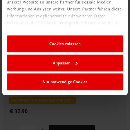
unserer Website an unsere Partner für soziale Medien,
Werbung und Analysen weiter. Unsere Partner führen diese
Informationen möglicherweise mit weiteren Daten
zusammen, die Sie ihnen bereitgestellt haben oder die sie
im Rahmen Ihrer Nutzung der Dienste gesammelt haben.
Cookies zulassen
Leseprobe öffnen
Anpassen
Gastronomie
Nur notwendige Cookies
DIDI Maier – Cook your life
Jung, einfallsreich & immer wieder anders
HAUBENKOCH & KOCH-SHOOTINGSTAR
€ 32,90