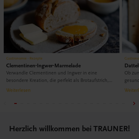
Gastronomie - Rezepte
Gastrono
Clementinen-Ingwer-Marmelade
Datte
Verwandle Clementinen und Ingwer in eine
Ob zum
besondere Kreation, die perfekt als Brotaufstrich,
gesund
Desserttopping oder zum Verfeinern von Gerichten
Dattel-
Weiterlesen
Weiter
passt. Zu finden im Buch „Cook your life“.
Herzlich willkommen bei TRAUNER!