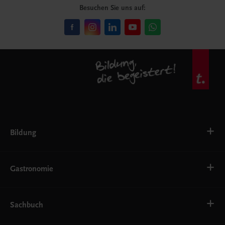
Besuchen Sie uns auf:
Bildung
VS
AHS
Gastronomie
BAFEP/BASOP
BRP
BS
Bäckerei
EWF/ZWF
Getränke
Sachbuch
FW
Hotelmanagement
Konditorei und Patisserie