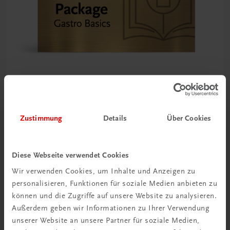
TRAUNER Akademie
Zustimmung
Details
Über Cookies
Gastro Basics – Package
Alle Grundlagen für den Gastronomie-Start im Paket
SPAREN SIE MEHR ALS 20%
Diese Webseite verwendet Cookies
€ 89,50
Wir verwenden Cookies, um Inhalte und Anzeigen zu
personalisieren, Funktionen für soziale Medien anbieten zu
können und die Zugriffe auf unsere Website zu analysieren.
Außerdem geben wir Informationen zu Ihrer Verwendung
unserer Website an unsere Partner für soziale Medien,