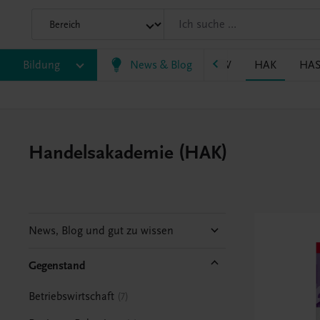
P/BASOP
Bildung
BRP
BS
News & Blog
EWF/ZWF
FW
HAK
HA
Handelsakademie (HAK)
News, Blog und gut zu wissen
Gegenstand
Betriebswirtschaft
7