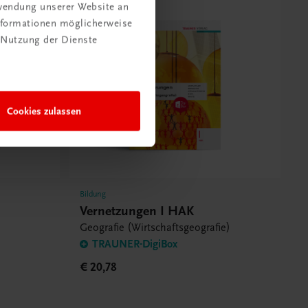
rwendung unserer Website an
Informationen möglicherweise
 Nutzung der Dienste
Cookies zulassen
Bildung
Vernetzungen I HAK
Geografie (Wirtschaftsgeografie)
TRAUNER-DigiBox
€ 20,78