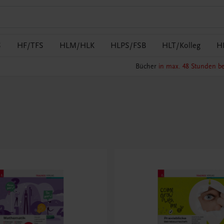
S
HF/TFS
HLM/HLK
HLPS/FSB
HLT/Kolleg
H
Bücher
in max. 48 Stunden be