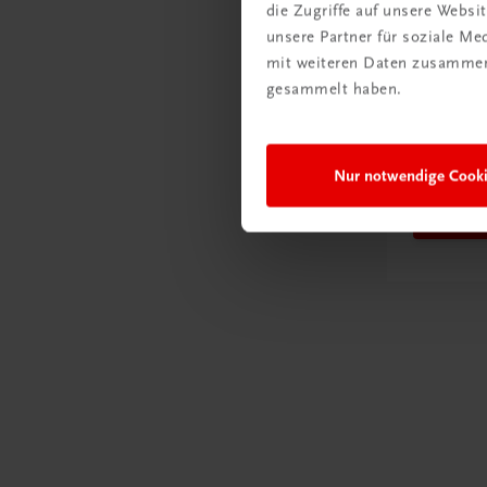
die Zugriffe auf unsere Webs
Rabattc
unsere Partner für soziale M
Newsl
mit weiteren Daten zusammen,
gesammelt haben.
abonn
Versa
spare
Nur notwendige Cook
Jetz