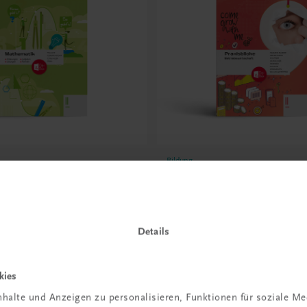
Bildung
ik II HAK
Praxisblicke II HAK
n, Aufgaben, Lösungen,
Betriebswirtschaft
TRAUNER-DigiBox
-DigiBox
SEIT SOMMER 2024
Details
€ 23,19
kies
halte und Anzeigen zu personalisieren, Funktionen für soziale M