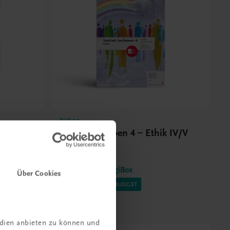
Bildung
Vielfalt (er)leben 4 – Ethik IV/V
BHS
Ethik
TRAUNER-DigiBox
Über Cookies
⚠️ EIGENES ETHIK-BUDGET
€ 16,03
edien anbieten zu können und