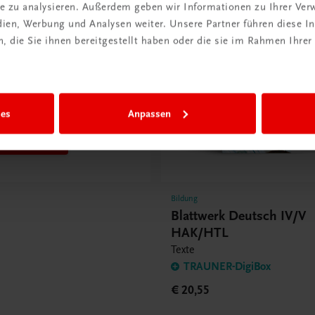
ite zu analysieren. Außerdem geben wir Informationen zu Ihrer Ve
ode erhalten
edien, Werbung und Analysen weiter. Unsere Partner führen diese 
etter
 die Sie ihnen bereitgestellt haben oder die sie im Rahmen Ihrer
ieren &
ndkosten
n
ies
Anpassen
t anmelden
Bildung
Blattwerk Deutsch IV/V
HAK/HTL
Texte
TRAUNER-DigiBox
€ 20,55