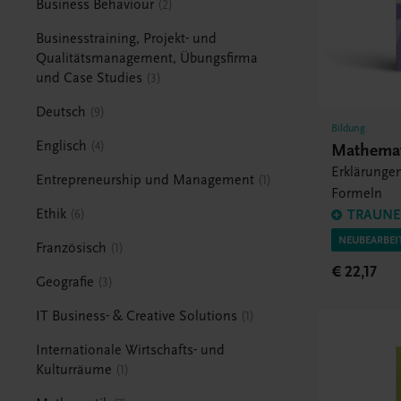
Business Behaviour
2
Businesstraining, Projekt- und
Qualitätsmanagement, Übungsfirma
und Case Studies
3
Deutsch
9
Bildung
Englisch
4
Mathemat
Erklärunge
Entrepreneurship und Management
1
Formeln
Ethik
6
TRAUNER
NEUBEARBEI
Französisch
1
€ 22,17
Geografie
3
IT Business- & Creative Solutions
1
Internationale Wirtschafts- und
Kulturräume
1