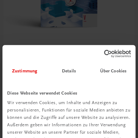
Bildung
Businesstraining, Projektmanagement, Übungsfirma
und Case Studies V HAK
Zustimmung
Details
Über Cookies
TRAUNER-DigiBox
€ 21,54
Diese Webseite verwendet Cookies
Wir verwenden Cookies, um Inhalte und Anzeigen zu
personalisieren, Funktionen für soziale Medien anbieten zu
können und die Zugriffe auf unsere Website zu analysieren.
Außerdem geben wir Informationen zu Ihrer Verwendung
unserer Website an unsere Partner für soziale Medien,