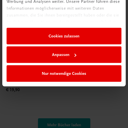
Werbung und Analysen weiter. Unsere Partner führen diese
Informationen möglicherweise mit weiteren Daten
zusammen, die Sie ihnen bereitgestellt haben oder die sie
im Rahmen Ihrer Nutzung der Dienste gesammelt haben.
Cookies zulassen
Anpassen
Bildung
Das St. Galler Management-Modell
Nur notwendige Cookies
Ganzheitliches unternehmerisches Denken
€ 19,90
Mehr Bücher laden