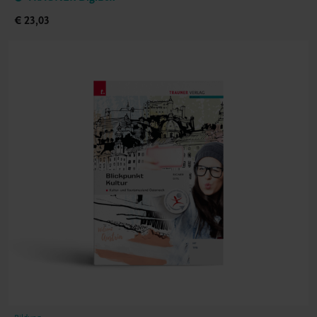
€ 23,03