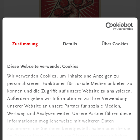
Zustimmung
Details
Über Cookies
Diese Webseite verwendet Cookies
Wir verwenden Cookies, um Inhalte und Anzeigen zu
Gastronomie
personalisieren, Funktionen für soziale Medien anbieten zu
In Pizza we crust
können und die Zugriffe auf unsere Website zu analysieren.
Die Welt is(s)t eine Scheibe
Außerdem geben wir Informationen zu Ihrer Verwendung
€ 46,30
unserer Website an unsere Partner für soziale Medien,
Werbung und Analysen weiter. Unsere Partner führen diese
Informationen möglicherweise mit weiteren Daten
zusammen, die Sie ihnen bereitgestellt haben oder die sie
im Rahmen Ihrer Nutzung der Dienste gesammelt haben.