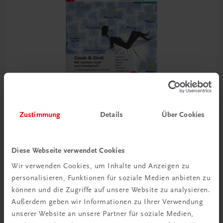
Zustimmung
Details
Über Cookies
Diese Webseite verwendet Cookies
Bildung
Wir verwenden Cookies, um Inhalte und Anzeigen zu
Cook & Chill
personalisieren, Funktionen für soziale Medien anbieten zu
Mit kühlem Kopf zum Kochprofi
können und die Zugriffe auf unsere Website zu analysieren.
TRAUNER-DigiBox
Außerdem geben wir Informationen zu Ihrer Verwendung
€ 26,90
unserer Website an unsere Partner für soziale Medien,