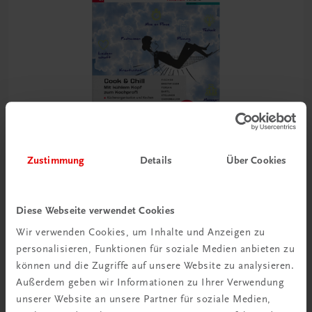
Zustimmung
Details
Über Cookies
Diese Webseite verwendet Cookies
Bildung
Wir verwenden Cookies, um Inhalte und Anzeigen zu
Cook & Chill
personalisieren, Funktionen für soziale Medien anbieten zu
Mit kühlem Kopf zum Kochprofi
können und die Zugriffe auf unsere Website zu analysieren.
TRAUNER-DigiBox
Außerdem geben wir Informationen zu Ihrer Verwendung
€ 26,90
unserer Website an unsere Partner für soziale Medien,