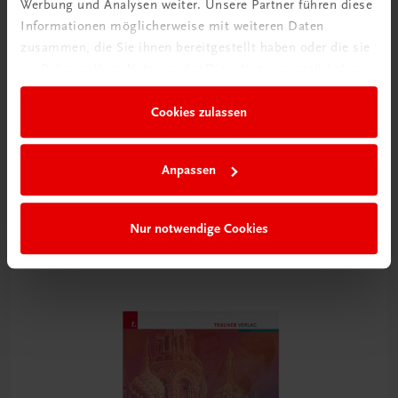
Werbung und Analysen weiter. Unsere Partner führen diese
Informationen möglicherweise mit weiteren Daten
zusammen, die Sie ihnen bereitgestellt haben oder die sie
im Rahmen Ihrer Nutzung der Dienste gesammelt haben.
Cookies zulassen
Bildung
Die Veggie-Profis
Anpassen
für vegetarisch und vegan geschulte Köchinnen und Köche
TRAUNER-DigiBox
Nur notwendige Cookies
€ 21,14