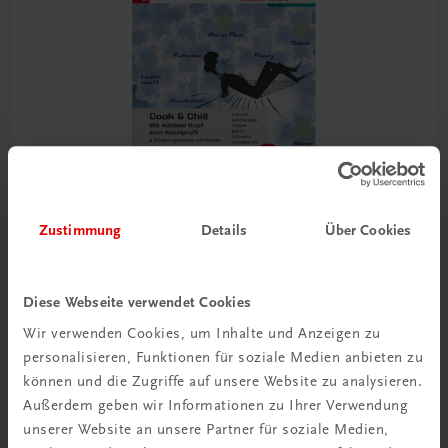
Zustimmung
Details
Über Cookies
Diese Webseite verwendet Cookies
Bildung
Wir verwenden Cookies, um Inhalte und Anzeigen zu
Cook & Chill
personalisieren, Funktionen für soziale Medien anbieten zu
Mit kühlem Kopf zum Kochprofi
können und die Zugriffe auf unsere Website zu analysieren.
TRAUNER-DigiBox
Außerdem geben wir Informationen zu Ihrer Verwendung
€ 26,90
unserer Website an unsere Partner für soziale Medien,