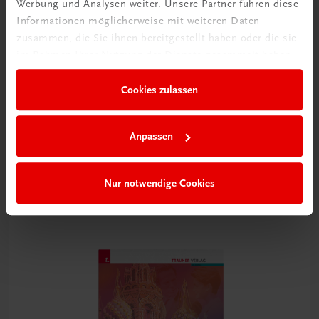
Werbung und Analysen weiter. Unsere Partner führen diese
Informationen möglicherweise mit weiteren Daten
zusammen, die Sie ihnen bereitgestellt haben oder die sie
im Rahmen Ihrer Nutzung der Dienste gesammelt haben.
Cookies zulassen
Bildung
Die Veggie-Profis
Anpassen
für vegetarisch und vegan geschulte Köchinnen und Köche
TRAUNER-DigiBox
Nur notwendige Cookies
€ 21,14