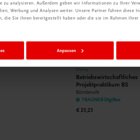
ite zu analysieren. Außerdem geben wir Informationen zu Ihrer Ve
pur mit dem Marktführer!
edien, Werbung und Analysen weiter. Unsere Partner führen diese 
im
 die Sie ihnen bereitgestellt haben oder die sie im Rahmen Ihrer
richt
 entdecken
ies
Anpassen
Bildung
Betriebswirtschaftliches
Projektpraktikum BS
Büroberufe
TRAUNER-DigiBox
€ 25,23