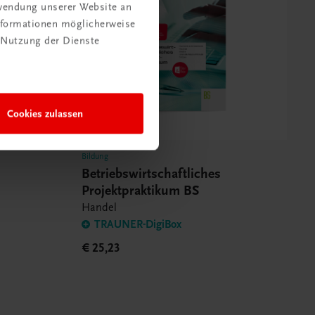
rwendung unserer Website an
Informationen möglicherweise
 Nutzung der Dienste
Cookies zulassen
Bildung
Betriebswirtschaftliches
Projektpraktikum BS
Handel
TRAUNER-DigiBox
€ 25,23