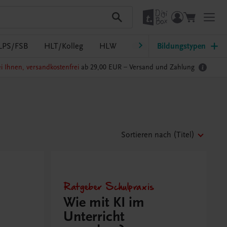
LPS/FSB
HLT/Kolleg
HLW
HTL/FS
Bildungstypen
LW/LWBF
i Ihnen, versandkostenfrei
ab 29,00 EUR –
Versand und Zahlung
Sortieren nach
(Titel)
Ratgeber Schulpraxis
Wie mit KI im
Unterricht