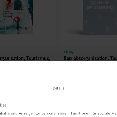
Bildung
rganisation, Tourismus,
Betriebsorganisation, To
g
Marketing BS
-DigiBox
TRAUNER-DigiBox
NEUERSCHEINUNG
€ 22,10
Details
kies
halte und Anzeigen zu personalisieren, Funktionen für soziale M