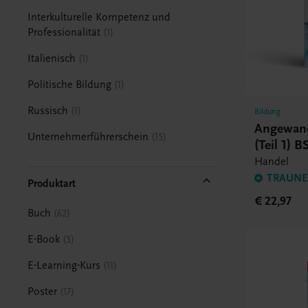
Interkulturelle Kompetenz und
Professionalität
1
Italienisch
1
Politische Bildung
1
Russisch
1
Bildung
Angewand
Unternehmerführerschein
15
(Teil 1) B
Handel
TRAUNER
Produktart
€ 22,97
Buch
62
E-Book
5
E-Learning-Kurs
11
Poster
17