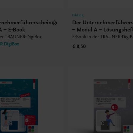
Bildung
rnehmerführerschein®
Der Unternehmerführer
A – E-Book
– Modul A – Lösungsheft
Book
der TRAUNER-DigiBox
E-Book in der TRAUNER-DigiB
-DigiBox
€ 8,50