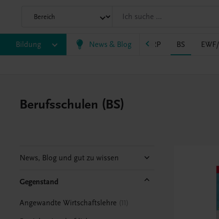
Bildung
VS
AHS
BAFEP/BASOP
News & Blog
BRP
BS
EWF
Berufsschulen (BS)
News, Blog und gut zu wissen
Gegenstand
Angewandte Wirtschaftslehre
11