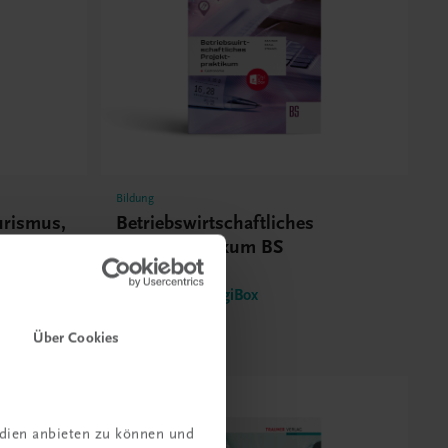
Bildung
urismus,
Betriebswirtschaftliches
Projektpraktikum BS
Gastronomie
TRAUNER-DigiBox
€ 24,97
Über Cookies
edien anbieten zu können und