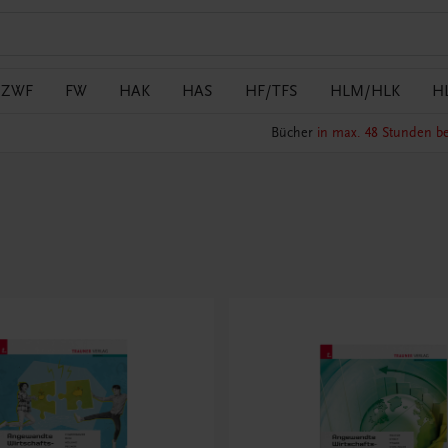
/ZWF
FW
HAK
HAS
HF/TFS
HLM/HLK
H
Bücher
in max. 48 Stunden be