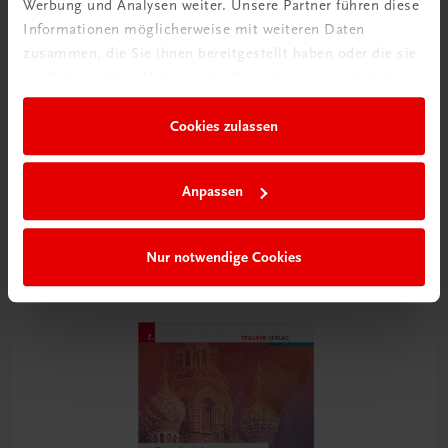
Werbung und Analysen weiter. Unsere Partner führen diese
Informationen möglicherweise mit weiteren Daten
zusammen, die Sie ihnen bereitgestellt haben oder die sie
im Rahmen Ihrer Nutzung der Dienste gesammelt haben.
Cookies zulassen
Bildung
Die Veggie-Profis
für vegetarisch und vegan geschulte Köchinnen und Köche
Anpassen
TRAUNER-DigiBox
€ 21,14
Nur notwendige Cookies