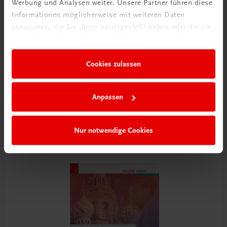
Werbung und Analysen weiter. Unsere Partner führen diese
Informationen möglicherweise mit weiteren Daten
zusammen, die Sie ihnen bereitgestellt haben oder die sie
im Rahmen Ihrer Nutzung der Dienste gesammelt haben.
Cookies zulassen
Bildung
Die Veggie-Profis
für vegetarisch und vegan geschulte Köchinnen und Köche
Anpassen
TRAUNER-DigiBox
€ 21,14
Nur notwendige Cookies